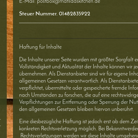
E-Mail:
postbox@matildaskitchen.de
Steuer Nummer. 01482835922
Haftung für Inhalte
Die Inhalte unserer Seite wurden mit größter Sorgfalt erst
Vollständigkeit und Aktualität der Inhalte können wir 
übernehmen. Als Dienstanbieter sind wir für eigene Inh
allgemeinen Gesetzen verantwortlich. Als Dienstanbieter
verpflichtet, übermittelte oder gespeicherte fremde I
nach Umständen zu forschen, die auf eine rechtswidrige 
Verpflichtungen zur Entfernung oder Sperrung der Nu
den allgemeinen Gesetzen bleiben hiervon unberührt.
Eine diesbezügliche Haftung ist jedoch erst ab dem Zei
konkreten Rechtsverletzung möglich. Bei Bekanntwerd
Rechtsverletzungen werden wir diese Inhalte umgehend