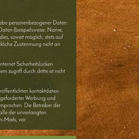
ngabe personenbezogener Daten
Daten (beispielsweise: Name,
ies, soweit möglich, stets auf
ückliche Zustimmung nicht an
ternet Sicherheitslücken
 zugriff durch dritte ist nicht
öffentlichten kontaktdaten
angeforderter Werbung und
rsprochen. Die Betreiber der
falle der unverlangten
Mails, vor.