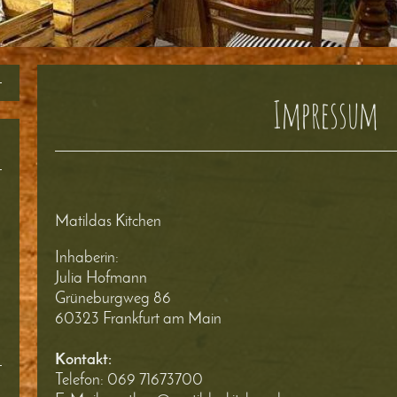
Impressum
Matildas Kitchen
Inhaberin:
Julia Hofmann
Grüneburgweg
86
60323
Frankfurt am Main
Kontakt:
Telefon:
069 71673700